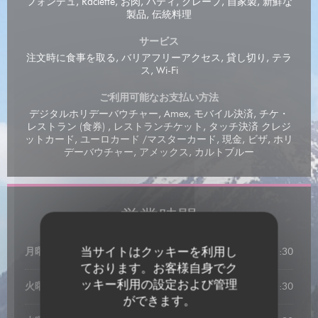
フォンデュ, Raclette, お肉, パティ, クレープ, 自家製, 新鮮な
製品, 伝統料理
サービス
注文時に食事を取る, バリアフリーアクセス, 貸し切り, テラ
ス, Wi-Fi
ご利用可能なお支払い方法
デジタルホリデーバウチャー, Amex, モバイル決済, チケ・
レストラン (食券) , レストランチケット, タッチ決済 クレジ
ットカード, ユーロカード /マスターカード, 現金, ビザ, ホリ
デーバウチャー, アメックス, カルトブルー
営業時間
当サイトはクッキーを利用し
月曜日
12:00 - 13:00
19:00 - 21:30
•
ております。お客様自身でク
ッキー利用の設定および管理
火曜日
19:00 - 21:30
ができます。