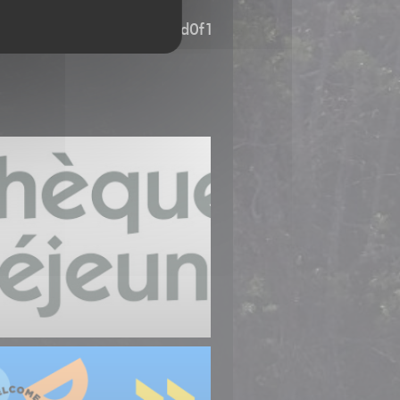
ruyere_classic_680_a5ad0f1760.png