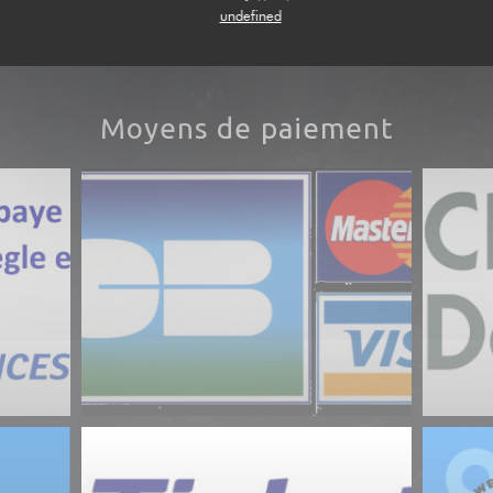
undefined
csm_G
Moyens de paiement