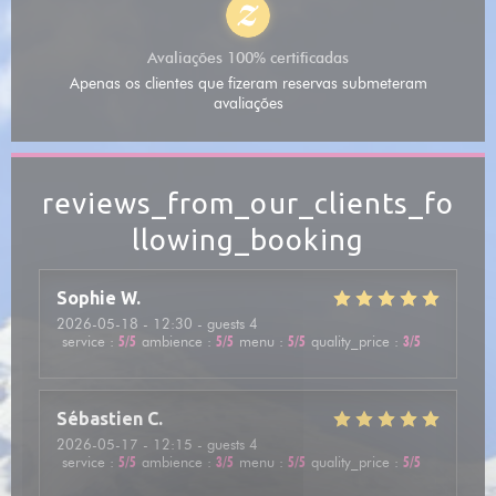
Avaliações 100% certificadas
Apenas os clientes que fizeram reservas submeteram
avaliações
reviews_from_our_clients_fo
llowing_booking
Sophie
W
2026-05-18
- 12:30 - guests 4
service
:
5
/5
ambience
:
5
/5
menu
:
5
/5
quality_price
:
3
/5
Sébastien
C
2026-05-17
- 12:15 - guests 4
service
:
5
/5
ambience
:
3
/5
menu
:
5
/5
quality_price
:
5
/5