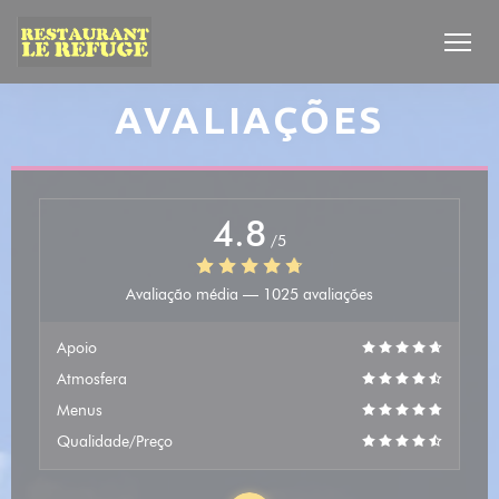
Painel de Gerenciamento de Cookies
AVALIAÇÕES
4.8
/5
Avaliação média —
1025 avaliações
Apoio
Atmosfera
Menus
Qualidade/Preço