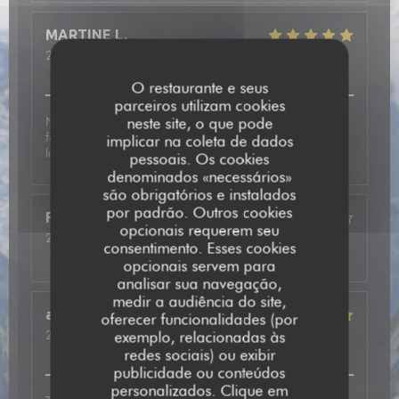
MARTINE
L
2026-05-17
- 12:30 - guests 2
service
:
5
/5
ambience
:
4
/5
menu
:
5
/5
quality_price
:
4
/5
O restaurante e seus
parceiros utilizam cookies
Nous avons été très bien accueilli et avons pris une
neste site, o que pode
fondue mixte avec des viandes de qualité. En dessert
implicar na coleta de dados
leurs crêpes étaient vraiment délicieuses.
pessoais. Os cookies
denominados «necessários»
são obrigatórios e instalados
por padrão. Outros cookies
Frédéric
F
opcionais requerem seu
2026-05-13
- 20:15 - guests 2
consentimento. Esses cookies
service
:
5
/5
ambience
:
4
/5
menu
:
4
/5
quality_price
:
4
/5
opcionais servem para
analisar sua navegação,
medir a audiência do site,
annie
P
oferecer funcionalidades (por
2026-05-14
- 20:00 - guests 2
exemplo, relacionadas às
service
:
5
/5
ambience
:
5
/5
menu
:
5
/5
quality_price
:
5
/5
redes sociais) ou exibir
publicidade ou conteúdos
personalizados. Clique em