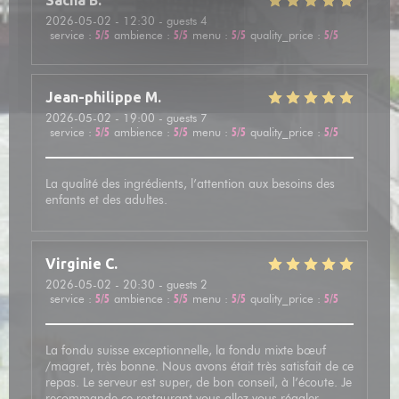
Sacha
B
2026-05-02
- 12:30 - guests 4
service
:
5
/5
ambience
:
5
/5
menu
:
5
/5
quality_price
:
5
/5
Jean-philippe
M
2026-05-02
- 19:00 - guests 7
service
:
5
/5
ambience
:
5
/5
menu
:
5
/5
quality_price
:
5
/5
La qualité des ingrédients, l’attention aux besoins des
enfants et des adultes.
Virginie
C
2026-05-02
- 20:30 - guests 2
service
:
5
/5
ambience
:
5
/5
menu
:
5
/5
quality_price
:
5
/5
La fondu suisse exceptionnelle, la fondu mixte bœuf
/magret, très bonne. Nous avons était très satisfait de ce
repas. Le serveur est super, de bon conseil, à l’écoute. Je
recommande ce restaurant vous allez vous régaler