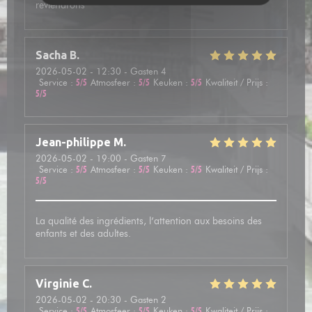
reviendrons
Sacha
B
2026-05-02
- 12:30 - Gasten 4
Service
:
5
/5
Atmosfeer
:
5
/5
Keuken
:
5
/5
Kwaliteit / Prijs
:
5
/5
Jean-philippe
M
2026-05-02
- 19:00 - Gasten 7
Service
:
5
/5
Atmosfeer
:
5
/5
Keuken
:
5
/5
Kwaliteit / Prijs
:
5
/5
La qualité des ingrédients, l’attention aux besoins des
enfants et des adultes.
Virginie
C
2026-05-02
- 20:30 - Gasten 2
Service
:
5
/5
Atmosfeer
:
5
/5
Keuken
:
5
/5
Kwaliteit / Prijs
: