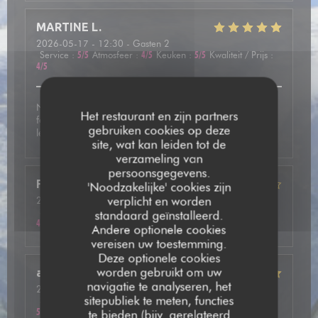
MARTINE
L
2026-05-17
- 12:30 - Gasten 2
Service
:
5
/5
Atmosfeer
:
4
/5
Keuken
:
5
/5
Kwaliteit / Prijs
:
4
/5
Nous avons été très bien accueilli et avons pris une
Het restaurant en zijn partners
fondue mixte avec des viandes de qualité. En dessert
gebruiken cookies op deze
leurs crêpes étaient vraiment délicieuses.
site, wat kan leiden tot de
verzameling van
persoonsgegevens.
Frédéric
F
'Noodzakelijke' cookies zijn
verplicht en worden
2026-05-13
- 20:15 - Gasten 2
Service
:
5
/5
Atmosfeer
:
4
/5
Keuken
:
4
/5
Kwaliteit / Prijs
:
standaard geïnstalleerd.
4
/5
Andere optionele cookies
vereisen uw toestemming.
Deze optionele cookies
worden gebruikt om uw
annie
P
navigatie te analyseren, het
2026-05-14
- 20:00 - Gasten 2
sitepubliek te meten, functies
Service
:
5
/5
Atmosfeer
:
5
/5
Keuken
:
5
/5
Kwaliteit / Prijs
:
5
/5
te bieden (bijv. gerelateerd