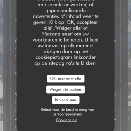
aan sociale netwerken) of
gepersonaliseerde
Très bon accueil, plat excellent avec de très bonnes
advertenties of inhoud weer te
explications. A refaire
geven. Klik op 'OK, accepteer
alle', 'Weiger alle' of
'Personaliseer' om uw
voorkeuren te beheren. U kunt
Anne
B
uw keuzes op elk moment
2026-05-12
- 19:30 - Gasten 2
wijzigen door op het
Service
:
5
/5
Atmosfeer
:
5
/5
Keuken
:
5
/5
Kwaliteit / Prijs
:
cookiepictogram linksonder
5
/5
op de sitepagina's te klikken.
Parfait comme d’habitude.
OK, accepteer alle
Weiger alle cookies
Thibaut
S
Personaliseer
2026-05-07
- 20:00 - Gasten 3
Service
:
5
/5
Atmosfeer
:
5
/5
Keuken
:
5
/5
Kwaliteit / Prijs
:
Beleid voor de bescherming van
5
/5
persoonsgegevens
Cookiebeleid
Personnes très chaleureux. Plats délicieux. Nous