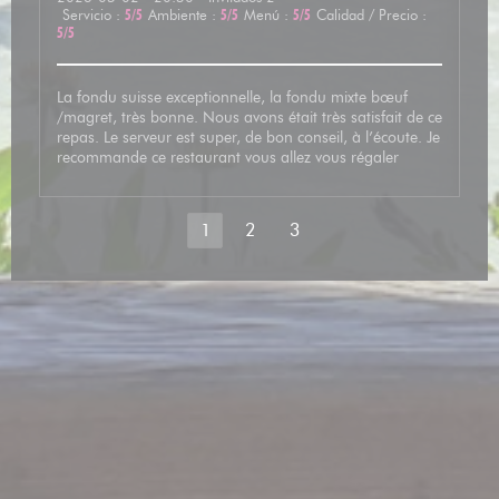
Servicio
:
5
/5
Ambiente
:
5
/5
Menú
:
5
/5
Calidad / Precio
:
5
/5
La fondu suisse exceptionnelle, la fondu mixte bœuf
/magret, très bonne. Nous avons était très satisfait de ce
repas. Le serveur est super, de bon conseil, à l’écoute. Je
recommande ce restaurant vous allez vous régaler
1
2
3