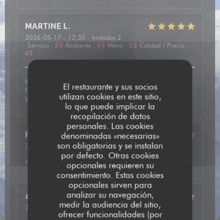
MARTINE
L
2026-05-17
- 12:30 - Invitados 2
Servicio
:
5
/5
Ambiente
:
4
/5
Menú
:
5
/5
Calidad / Precio
:
4
/5
Nous avons été très bien accueilli et avons pris une
El restaurante y sus socios
fondue mixte avec des viandes de qualité. En dessert
utilizan cookies en este sitio,
leurs crêpes étaient vraiment délicieuses.
lo que puede implicar la
recopilación de datos
personales. Las cookies
Frédéric
F
denominadas «necesarias»
son obligatorias y se instalan
2026-05-13
- 20:15 - Invitados 2
Servicio
:
5
/5
Ambiente
:
4
/5
Menú
:
4
/5
Calidad / Precio
:
por defecto. Otras cookies
4
/5
opcionales requieren su
consentimiento. Estas cookies
opcionales sirven para
analizar su navegación,
annie
P
medir la audiencia del sitio,
2026-05-14
- 20:00 - Invitados 2
ofrecer funcionalidades (por
Servicio
:
5
/5
Ambiente
:
5
/5
Menú
:
5
/5
Calidad / Precio
: