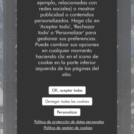
5
/5
ejemplo, relacionadas con
redes sociales) o mostrar
publicidad o contenidos
Très bon accueil, plat excellent avec de très bonnes
personalizados. Haga clic en
explications. A refaire
'Aceptar todo', 'Rechazar
todo' o 'Personalizar' para
gestionar sus preferencias.
Puede cambiar sus opciones
Anne
B
en cualquier momento
2026-05-12
- 19:30 - Invitados 2
haciendo clic en el icono de
Servicio
:
5
/5
Ambiente
:
5
/5
Menú
:
5
/5
Calidad / Precio
:
cookie en la parte inferior
5
/5
izquierda de las páginas del
sitio.
Parfait comme d’habitude.
OK, aceptar todas
Thibaut
S
Denegar todas las cookies
2026-05-07
- 20:00 - Invitados 3
Personalizar
Servicio
:
5
/5
Ambiente
:
5
/5
Menú
:
5
/5
Calidad / Precio
:
5
/5
Política de protección de datos personales
Política de gestión de cookies