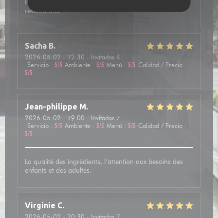
Personnes très chaleureux. Plats délicieux. Nous
reviendrons
Sacha
B
2026-05-02
- 12:30 - Invitados 4
Servicio
:
5
/5
Ambiente
:
5
/5
Menú
:
5
/5
Calidad / Precio
:
5
/5
Jean-philippe
M
2026-05-02
- 19:00 - Invitados 7
Servicio
:
5
/5
Ambiente
:
5
/5
Menú
:
5
/5
Calidad / Precio
:
5
/5
La qualité des ingrédients, l’attention aux besoins des
enfants et des adultes.
Virginie
C
2026-05-02
- 20:30 - Invitados 2