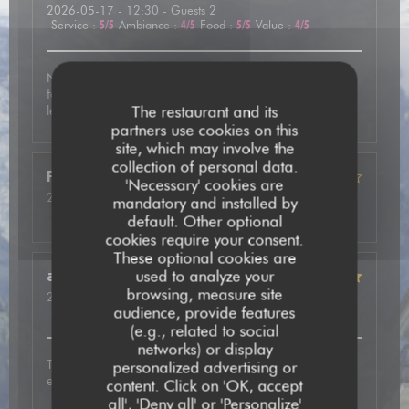
2026-05-17
- 12:30 - Guests 2
Service
:
5
/5
Ambiance
:
4
/5
Food
:
5
/5
Value
:
4
/5
Nous avons été très bien accueilli et avons pris une
fondue mixte avec des viandes de qualité. En dessert
The restaurant and its
leurs crêpes étaient vraiment délicieuses.
partners use cookies on this
site, which may involve the
collection of personal data.
Frédéric
F
'Necessary' cookies are
2026-05-13
- 20:15 - Guests 2
mandatory and installed by
Service
:
5
/5
Ambiance
:
4
/5
Food
:
4
/5
Value
:
4
/5
default. Other optional
cookies require your consent.
These optional cookies are
used to analyze your
annie
P
browsing, measure site
2026-05-14
- 20:00 - Guests 2
audience, provide features
Service
:
5
/5
Ambiance
:
5
/5
Food
:
5
/5
Value
:
5
/5
(e.g., related to social
networks) or display
Très bon accueil, plat excellent avec de très bonnes
personalized advertising or
explications. A refaire
content. Click on 'OK, accept
all', 'Deny all' or 'Personalize'