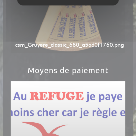
csm_Gruyere_classic_680_a5ad0f1760.png
Moyens de paiement