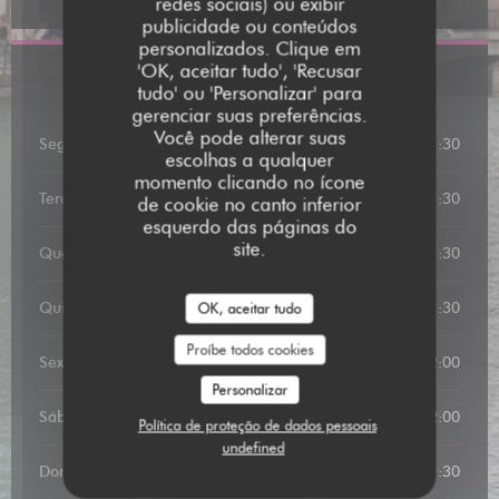
redes sociais) ou exibir
publicidade ou conteúdos
personalizados. Clique em
'OK, aceitar tudo', 'Recusar
Horário de abertura
tudo' ou 'Personalizar' para
gerenciar suas preferências.
Você pode alterar suas
Segunda-feira
12:00 - 13:00
19:00 - 21:30
•
escolhas a qualquer
momento clicando no ícone
Terça-feira
19:00 - 21:30
de cookie no canto inferior
esquerdo das páginas do
site.
Quarta-feira
19:00 - 21:30
Quinta-feira
19:00 - 21:30
OK, aceitar tudo
Proíbe todos cookies
Sexta-feira
12:00 - 13:00
19:00 - 22:00
•
Personalizar
Sábado
12:00 - 13:15
19:00 - 22:00
•
Política de proteção de dados pessoais
undefined
Domingo
12:00 - 13:15
19:00 - 21:30
•