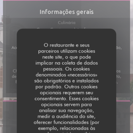
Informações gerais
Culinária
Carne, Caseiro, produtos frescos
Serviços
O restaurante e seus
Acesso para pessoas com mobilidade reduzida, Privatização,
parceiros utilizam cookies
Esplanada
neste site, o que pode
implicar na coleta de dados
Métodos de pagamento
pessoais. Os cookies
Cheques de férias digitais, Amex, Pagamento móvel, Títulos
denominados «necessários»
de restaurante, Ticket Restaurante, Pagamento sem contato,
são obrigatórios e instalados
Eurocard/Mastercard, Dinheiro, Visa, Cheques de férias,
por padrão. Outros cookies
American Express, Cartão Azul
opcionais requerem seu
consentimento. Esses cookies
opcionais servem para
analisar sua navegação,
Acesso
medir a audiência do site,
oferecer funcionalidades (por
Estacionamento
exemplo, relacionadas às
Rue de la Mandoune conseillé