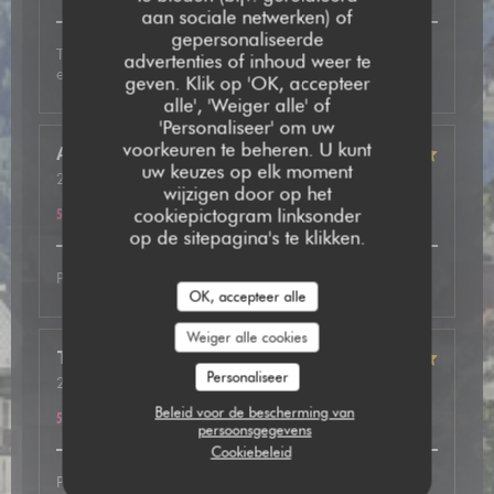
aan sociale netwerken) of
gepersonaliseerde
Très bon accueil, plat excellent avec de très bonnes
advertenties of inhoud weer te
explications. A refaire
geven. Klik op 'OK, accepteer
alle', 'Weiger alle' of
'Personaliseer' om uw
voorkeuren te beheren. U kunt
Anne
B
uw keuzes op elk moment
2026-05-12
- 19:30 - Gasten 2
wijzigen door op het
Service
:
5
/5
Atmosfeer
:
5
/5
Keuken
:
5
/5
Kwaliteit / Prijs
:
cookiepictogram linksonder
5
/5
op de sitepagina's te klikken.
Parfait comme d’habitude.
OK, accepteer alle
Weiger alle cookies
Thibaut
S
Personaliseer
2026-05-07
- 20:00 - Gasten 3
Service
:
5
/5
Atmosfeer
:
5
/5
Keuken
:
5
/5
Kwaliteit / Prijs
:
Beleid voor de bescherming van
5
/5
persoonsgegevens
Cookiebeleid
Personnes très chaleureux. Plats délicieux. Nous