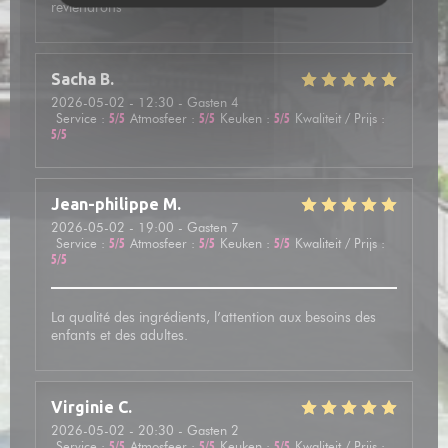
reviendrons
Sacha
B
2026-05-02
- 12:30 - Gasten 4
Service
:
5
/5
Atmosfeer
:
5
/5
Keuken
:
5
/5
Kwaliteit / Prijs
:
5
/5
Jean-philippe
M
2026-05-02
- 19:00 - Gasten 7
Service
:
5
/5
Atmosfeer
:
5
/5
Keuken
:
5
/5
Kwaliteit / Prijs
:
5
/5
La qualité des ingrédients, l’attention aux besoins des
enfants et des adultes.
Virginie
C
2026-05-02
- 20:30 - Gasten 2
Service
:
5
/5
Atmosfeer
:
5
/5
Keuken
:
5
/5
Kwaliteit / Prijs
: