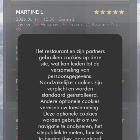
MARTINE
L
2026-05-17
- 12:30 - Gasten 2
Service
:
5
/5
Atmosfeer
:
4
/5
Keuken
:
5
/5
Kwaliteit / Prijs
:
4
/5
Nous avons été très bien accueilli et avons pris une
Het restaurant en zijn partners
fondue mixte avec des viandes de qualité. En dessert
gebruiken cookies op deze
leurs crêpes étaient vraiment délicieuses.
site, wat kan leiden tot de
verzameling van
persoonsgegevens.
Frédéric
F
'Noodzakelijke' cookies zijn
verplicht en worden
2026-05-13
- 20:15 - Gasten 2
Service
:
5
/5
Atmosfeer
:
4
/5
Keuken
:
4
/5
Kwaliteit / Prijs
:
standaard geïnstalleerd.
4
/5
Andere optionele cookies
vereisen uw toestemming.
Deze optionele cookies
worden gebruikt om uw
annie
P
navigatie te analyseren, het
2026-05-14
- 20:00 - Gasten 2
sitepubliek te meten, functies
Service
:
5
/5
Atmosfeer
:
5
/5
Keuken
:
5
/5
Kwaliteit / Prijs
:
5
/5
te bieden (bijv. gerelateerd