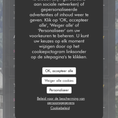
aan sociale netwerken) of
gepersonaliseerde
Très bon accueil, plat excellent avec de très bonnes
advertenties of inhoud weer te
explications. A refaire
geven. Klik op 'OK, accepteer
alle', 'Weiger alle' of
'Personaliseer' om uw
voorkeuren te beheren. U kunt
Anne
B
uw keuzes op elk moment
2026-05-12
- 19:30 - Gasten 2
wijzigen door op het
Service
:
5
/5
Atmosfeer
:
5
/5
Keuken
:
5
/5
Kwaliteit / Prijs
:
cookiepictogram linksonder
5
/5
op de sitepagina's te klikken.
Parfait comme d’habitude.
OK, accepteer alle
Weiger alle cookies
Thibaut
S
Personaliseer
2026-05-07
- 20:00 - Gasten 3
Service
:
5
/5
Atmosfeer
:
5
/5
Keuken
:
5
/5
Kwaliteit / Prijs
:
Beleid voor de bescherming van
5
/5
persoonsgegevens
Cookiebeleid
Personnes très chaleureux. Plats délicieux. Nous