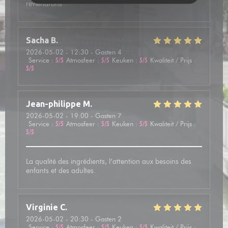
reviendrons
Sacha
B
2026-05-02
- 12:30 - Gasten 4
Service
:
5
/5
Atmosfeer
:
5
/5
Keuken
:
5
/5
Kwaliteit / Prijs
:
5
/5
Jean-philippe
M
2026-05-02
- 19:00 - Gasten 7
Service
:
5
/5
Atmosfeer
:
5
/5
Keuken
:
5
/5
Kwaliteit / Prijs
:
5
/5
La qualité des ingrédients, l’attention aux besoins des
enfants et des adultes.
Virginie
C
2026-05-02
- 20:30 - Gasten 2
Service
:
5
/5
Atmosfeer
:
5
/5
Keuken
:
5
/5
Kwaliteit / Prijs
: