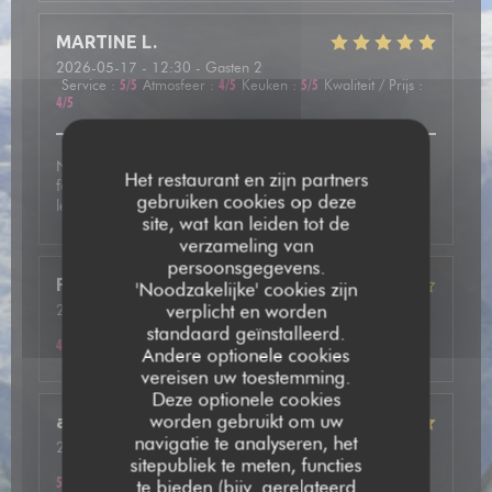
MARTINE
L
2026-05-17
- 12:30 - Gasten 2
Service
:
5
/5
Atmosfeer
:
4
/5
Keuken
:
5
/5
Kwaliteit / Prijs
:
4
/5
Nous avons été très bien accueilli et avons pris une
Het restaurant en zijn partners
fondue mixte avec des viandes de qualité. En dessert
gebruiken cookies op deze
leurs crêpes étaient vraiment délicieuses.
site, wat kan leiden tot de
verzameling van
persoonsgegevens.
Frédéric
F
'Noodzakelijke' cookies zijn
verplicht en worden
2026-05-13
- 20:15 - Gasten 2
Service
:
5
/5
Atmosfeer
:
4
/5
Keuken
:
4
/5
Kwaliteit / Prijs
:
standaard geïnstalleerd.
4
/5
Andere optionele cookies
vereisen uw toestemming.
Deze optionele cookies
worden gebruikt om uw
annie
P
navigatie te analyseren, het
2026-05-14
- 20:00 - Gasten 2
sitepubliek te meten, functies
Service
:
5
/5
Atmosfeer
:
5
/5
Keuken
:
5
/5
Kwaliteit / Prijs
:
5
/5
te bieden (bijv. gerelateerd