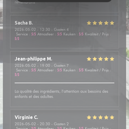
reviendrons
Sacha
B
2026-05-02
- 12:30 - Gasten 4
Service
:
5
/5
Atmosfeer
:
5
/5
Keuken
:
5
/5
Kwaliteit / Prijs
:
5
/5
Jean-philippe
M
2026-05-02
- 19:00 - Gasten 7
Service
:
5
/5
Atmosfeer
:
5
/5
Keuken
:
5
/5
Kwaliteit / Prijs
:
5
/5
La qualité des ingrédients, l’attention aux besoins des
enfants et des adultes.
Virginie
C
2026-05-02
- 20:30 - Gasten 2
Service
:
5
/5
Atmosfeer
:
5
/5
Keuken
:
5
/5
Kwaliteit / Prijs
: