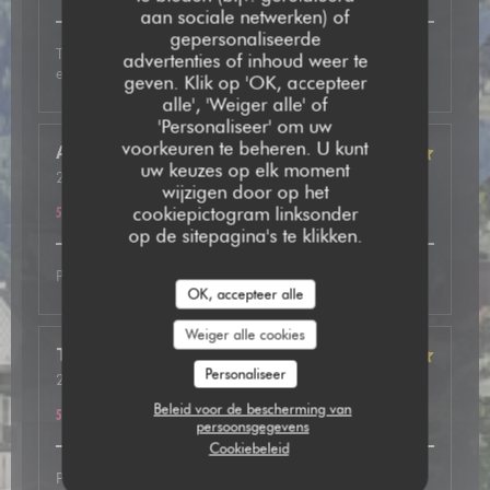
aan sociale netwerken) of
gepersonaliseerde
Très bon accueil, plat excellent avec de très bonnes
advertenties of inhoud weer te
explications. A refaire
geven. Klik op 'OK, accepteer
alle', 'Weiger alle' of
'Personaliseer' om uw
voorkeuren te beheren. U kunt
Anne
B
uw keuzes op elk moment
2026-05-12
- 19:30 - Gasten 2
wijzigen door op het
Service
:
5
/5
Atmosfeer
:
5
/5
Keuken
:
5
/5
Kwaliteit / Prijs
:
cookiepictogram linksonder
5
/5
op de sitepagina's te klikken.
Parfait comme d’habitude.
OK, accepteer alle
Weiger alle cookies
Thibaut
S
Personaliseer
2026-05-07
- 20:00 - Gasten 3
Service
:
5
/5
Atmosfeer
:
5
/5
Keuken
:
5
/5
Kwaliteit / Prijs
:
Beleid voor de bescherming van
5
/5
persoonsgegevens
Cookiebeleid
Personnes très chaleureux. Plats délicieux. Nous