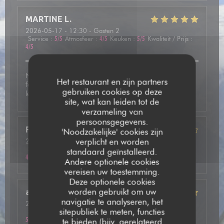
MARTINE
L
2026-05-17
- 12:30 - Gasten 2
Service
:
5
/5
Atmosfeer
:
4
/5
Keuken
:
5
/5
Kwaliteit / Prijs
:
4
/5
Nous avons été très bien accueilli et avons pris une
Het restaurant en zijn partners
fondue mixte avec des viandes de qualité. En dessert
gebruiken cookies op deze
leurs crêpes étaient vraiment délicieuses.
site, wat kan leiden tot de
verzameling van
persoonsgegevens.
Frédéric
F
'Noodzakelijke' cookies zijn
verplicht en worden
2026-05-13
- 20:15 - Gasten 2
Service
:
5
/5
Atmosfeer
:
4
/5
Keuken
:
4
/5
Kwaliteit / Prijs
:
standaard geïnstalleerd.
4
/5
Andere optionele cookies
vereisen uw toestemming.
Deze optionele cookies
worden gebruikt om uw
annie
P
navigatie te analyseren, het
2026-05-14
- 20:00 - Gasten 2
sitepubliek te meten, functies
Service
:
5
/5
Atmosfeer
:
5
/5
Keuken
:
5
/5
Kwaliteit / Prijs
:
5
/5
te bieden (bijv. gerelateerd