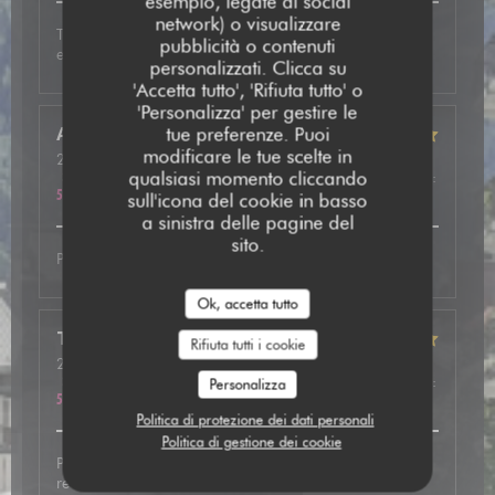
esempio, legate ai social
network) o visualizzare
Très bon accueil, plat excellent avec de très bonnes
pubblicità o contenuti
explications. A refaire
personalizzati. Clicca su
'Accetta tutto', 'Rifiuta tutto' o
'Personalizza' per gestire le
tue preferenze. Puoi
Anne
B
modificare le tue scelte in
2026-05-12
- 19:30 - Ospiti 2
qualsiasi momento cliccando
Servizio
:
5
/5
Atmosfera
:
5
/5
Cucina
:
5
/5
Qualità / Prezzo
:
5
/5
sull'icona del cookie in basso
a sinistra delle pagine del
sito.
Parfait comme d’habitude.
Ok, accetta tutto
Thibaut
S
Rifiuta tutti i cookie
2026-05-07
- 20:00 - Ospiti 3
Servizio
:
5
/5
Atmosfera
:
5
/5
Cucina
:
5
/5
Qualità / Prezzo
:
Personalizza
5
/5
Politica di protezione dei dati personali
Politica di gestione dei cookie
Personnes très chaleureux. Plats délicieux. Nous
reviendrons