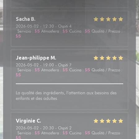
Sacha
B
2026-05-02
- 12:30 - Ospiti 4
Servizio
:
5
/5
Atmosfera
:
5
/5
Cucina
:
5
/5
Qualità / Prezzo
:
5
/5
Jean-philippe
M
2026-05-02
- 19:00 - Ospiti 7
Servizio
:
5
/5
Atmosfera
:
5
/5
Cucina
:
5
/5
Qualità / Prezzo
:
5
/5
La qualité des ingrédients, l’attention aux besoins des
enfants et des adultes.
Virginie
C
2026-05-02
- 20:30 - Ospiti 2
Servizio
:
5
/5
Atmosfera
:
5
/5
Cucina
:
5
/5
Qualità / Prezzo
:
5
/5