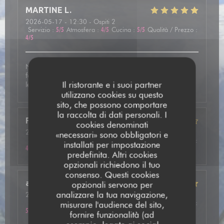
MARTINE
L
2026-05-17
- 12:30 - Ospiti 2
Servizio
:
5
/5
Atmosfera
:
4
/5
Cucina
:
5
/5
Qualità / Prezzo
:
4
/5
Nous avons été très bien accueilli et avons pris une
fondue mixte avec des viandes de qualité. En dessert
Il ristorante e i suoi partner
leurs crêpes étaient vraiment délicieuses.
utilizzano cookies su questo
sito, che possono comportare
la raccolta di dati personali. I
Frédéric
F
cookies denominati
2026-05-13
- 20:15 - Ospiti 2
«necessari» sono obbligatori e
Servizio
:
5
/5
Atmosfera
:
4
/5
Cucina
:
4
/5
Qualità / Prezzo
:
installati per impostazione
4
/5
predefinita. Altri cookies
opzionali richiedono il tuo
consenso. Questi cookies
annie
P
opzionali servono per
analizzare la tua navigazione,
2026-05-14
- 20:00 - Ospiti 2
Servizio
:
5
/5
Atmosfera
:
5
/5
Cucina
:
5
/5
Qualità / Prezzo
:
misurare l'audience del sito,
5
/5
fornire funzionalità (ad