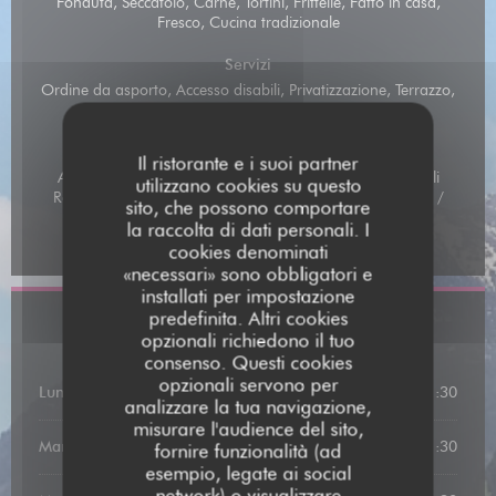
Fonduta, Seccatoio, Carne, Tortini, Frittelle, Fatto in casa,
Fresco, Cucina tradizionale
Servizi
Ordine da asporto, Accesso disabili, Privatizzazione, Terrazzo,
Wifi
Metodo di pagamento
Il ristorante e i suoi partner
Assegni vacanza digitali, Amex, Pagamento mobile, Titoli
utilizzano cookies su questo
Restaurant, Buoni pasto, Contactless Payment, Eurocard /
sito, che possono comportare
Mastercard, Contanti, Visa, Buoni vacanza, American
la raccolta di dati personali. I
Express, Bancomat
cookies denominati
«necessari» sono obbligatori e
installati per impostazione
predefinita. Altri cookies
Orari
opzionali richiedono il tuo
consenso. Questi cookies
opzionali servono per
Lunedi
12:00 - 13:00
19:00 - 21:30
•
analizzare la tua navigazione,
misurare l'audience del sito,
Martedi
19:00 - 21:30
fornire funzionalità (ad
esempio, legate ai social
network) o visualizzare