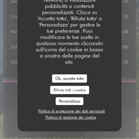
Mercoledi
19:00 - 21:30
pubblicità o contenuti
personalizzati. Clicca su
Giovedi
19:00 - 21:30
'Accetta tutto', 'Rifiuta tutto' o
'Personalizza' per gestire le
tue preferenze. Puoi
Venerdi
12:00 - 13:00
19:00 - 22:00
•
modificare le tue scelte in
qualsiasi momento cliccando
Sabato
12:00 - 13:15
19:00 - 22:00
•
sull'icona del cookie in basso
a sinistra delle pagine del
sito.
Domenica
12:00 - 13:15
19:00 - 21:30
•
Ok, accetta tutto
Rifiuta tutti i cookie
Indirizzo
Personalizza
((apre una nuov
31 Rue de la Comédie, 82000 Montauban
Politica di protezione dei dati personali
05 63 91 58 06
Politica di gestione dei cookie
Facebook ((apre una nuova finestra
Instagram ((apre una nuova 