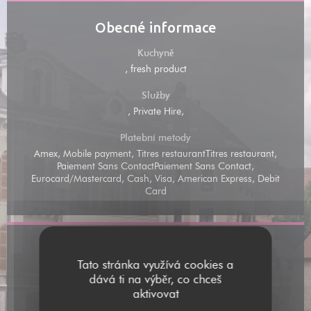
Obecné informace
Kuchyně
, fresh product
Služby
, Private Hire,
Platební metody
Amex, Mobile payment, Titres restaurantTitres restaurant,
Paiement Sans ContactPaiement Sans Contact,
Eurocard/Mastercard, Cash, Visa, American Express, Debit
Card
Přístup
Tato stránka využívá cookies a
Parkování
dává ti na výběr, co chceš
Rue de la Mandoune conseillé
aktivovat