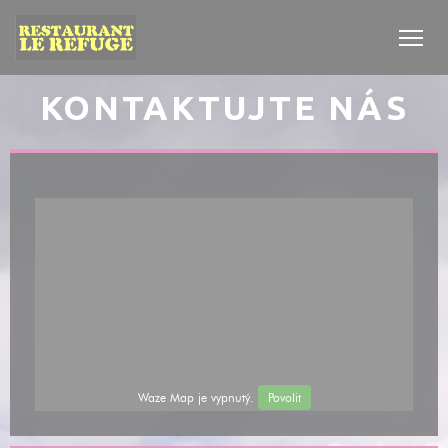
Panel pro správu cookies
KONTAKTUJTE NÁS
Waze Map je vypnutý.
Povolit