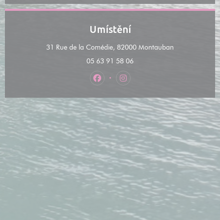
Umístění
((otevře se v n
31 Rue de la Comédie, 82000 Montauban
05 63 91 58 06
Facebook ((otevře se v novém okně)
Instagram ((otevře se v nov