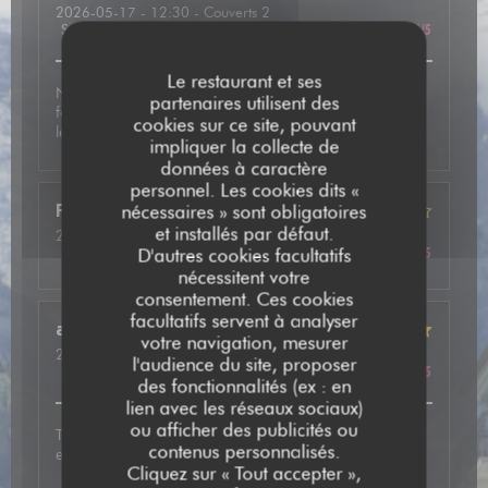
2026-05-17
- 12:30 - Couverts 2
Service
:
5
/5
Ambiance
:
4
/5
Cuisine
:
5
/5
Qualité / Prix
:
4
/5
Le restaurant et ses
Nous avons été très bien accueilli et avons pris une
partenaires utilisent des
fondue mixte avec des viandes de qualité. En dessert
cookies sur ce site, pouvant
leurs crêpes étaient vraiment délicieuses.
impliquer la collecte de
données à caractère
personnel. Les cookies dits «
Frédéric
F
nécessaires » sont obligatoires
et installés par défaut.
2026-05-13
- 20:15 - Couverts 2
Service
:
5
/5
Ambiance
:
4
/5
Cuisine
:
4
/5
Qualité / Prix
:
4
/5
D'autres cookies facultatifs
nécessitent votre
consentement. Ces cookies
facultatifs servent à analyser
annie
P
votre navigation, mesurer
2026-05-14
- 20:00 - Couverts 2
l'audience du site, proposer
Service
:
5
/5
Ambiance
:
5
/5
Cuisine
:
5
/5
Qualité / Prix
:
5
/5
des fonctionnalités (ex : en
lien avec les réseaux sociaux)
ou afficher des publicités ou
Très bon accueil, plat excellent avec de très bonnes
contenus personnalisés.
explications. A refaire
Cliquez sur « Tout accepter »,