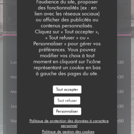
l'audience du site, proposer
Accès
des fonctionnalités (ex : en
lien avec les réseaux sociaux)
Parking
ou afficher des publicités ou
Rue de la Mandoune conseillé
contenus personnalisés.
Cliquez sur « Tout accepter »,
« Tout refuser » ou «
Personnaliser » pour gérer vos
Horaires
préférences. Vous pouvez
modifier vos choix à tout
moment en cliquant sur l'icône
Lundi
12h00 - 13h00
19h00 - 21h30
•
représentant un cookie en bas
à gauche des pages du site.
Mardi
19h00 - 21h30
Tout accepter
Mercredi
19h00 - 21h30
Tout refuser
Jeudi
19h00 - 21h30
Personnaliser
Politique de protection des données à caractère
Vendredi
12h00 - 13h00
19h00 - 22h00
•
personnel
Politique de gestion des cookies