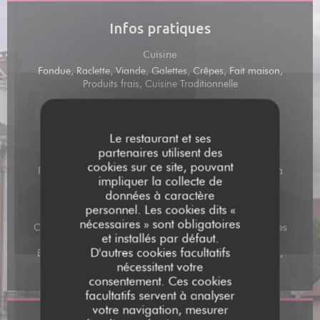
Infos pratiques
Cuisine
Fondue, Raclette, Viande, Galettes, Crêpes, Fait maison,
Produits frais, Cuisine Traditionnelle
Type de restaurant
Crêperie et Spécialités montagnardes
Le restaurant et ses
partenaires utilisent des
Services
cookies sur ce site, pouvant
Plats à emporter sur commande, Accès aux personnes à
impliquer la collecte de
mobilité réduite, Privatisation, Terrasse, Wifi
données à caractère
personnel. Les cookies dits «
Moyens de paiement
nécessaires » sont obligatoires
Chèques vacances digitaux, Amex, Paiement mobile, Titres
et installés par défaut.
restaurant, Ticket Restaurant, Paiement Sans Contact,
D'autres cookies facultatifs
Eurocard/Mastercard, Espèces, Visa, Chèques Vacances,
nécessitent votre
American Express, Carte Bleue
consentement. Ces cookies
facultatifs servent à analyser
votre navigation, mesurer